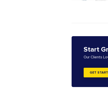
Start G
Our Clients L
GET START