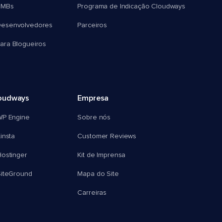
SMBs
Programa de Indicação Cloudways
esenvolvedores
Parceiros
ra Blogueiros
oudways
Empresa
WP Engine
Sobre nós
insta
Customer Reviews
ostinger
Kit de Imprensa
SiteGround
Mapa do Site
Carreiras