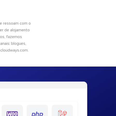
que ressoam com o
er de alojamento
ntos, fazemos
nais: blogues,
cloudways.com
.