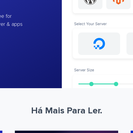
e for
ver & apps
Há Mais Para Ler.