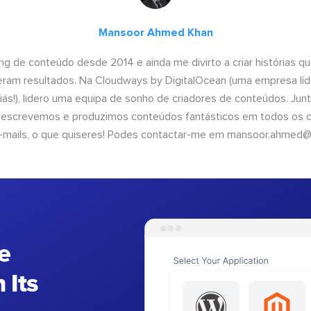
Mansoor Ahmed Khan
ng de conteúdo desde 2014 e ainda me divirto a criar histórias 
geram resultados. Na Cloudways by DigitalOcean (uma empresa líd
iás!), lidero uma equipa de sonho de criadores de conteúdos. Ju
, escrevemos e produzimos conteúdos fantásticos em todos os ca
e-mails, o que quiseres! Podes contactar-me em
mansoor.ahmed@
e
 Its