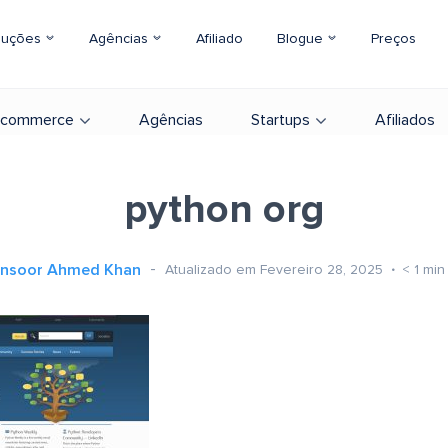
luções
Agências
Afiliado
Blogue
Preços
-commerce
Agências
Startups
Afiliados
python org
nsoor Ahmed Khan
Atualizado em Fevereiro 28, 2025
< 1
min 