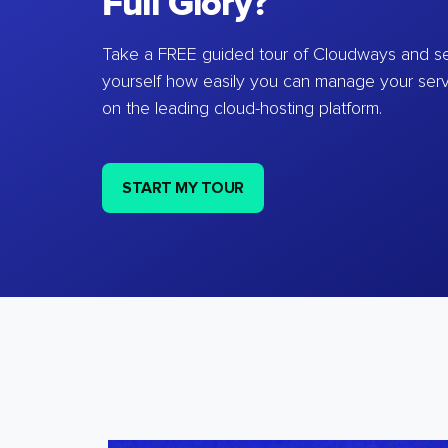
Full Glory?
Take a FREE guided tour of Cloudways and se
yourself how easily you can manage your ser
on the leading cloud-hosting platform.
START MY TOUR