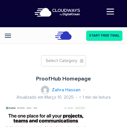
Abre a navegação
START FREE TRIAL
Categories
Select Category
ProofHub Homepage
Zahra Hassan
Atualizado em Março 10, 2025
< 1
min de leitura