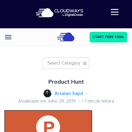
Abre a navegação
START FREE TRIAL
Categories
Select Category
Product Hunt
Arsalan Sajid
Atualizado em Julho 29, 2019
< 1
min de leitura