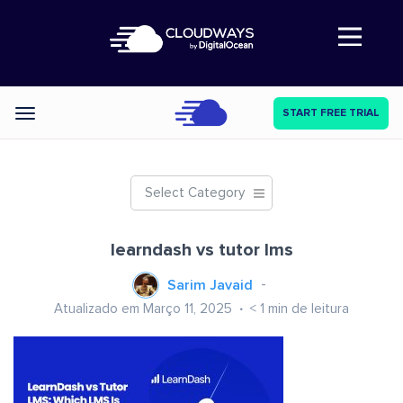
Abre a navegação
START FREE TRIAL
Categories
Select Category
learndash vs tutor lms
Sarim Javaid
Atualizado em Março 11, 2025
< 1
min de leitura