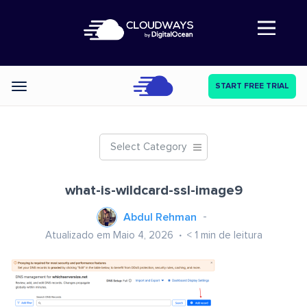
Abre a navegação
START FREE TRIAL
Categories
Select Category
what-is-wildcard-ssl-image9
Abdul Rehman
Atualizado em Maio 4, 2026
< 1
min de leitura