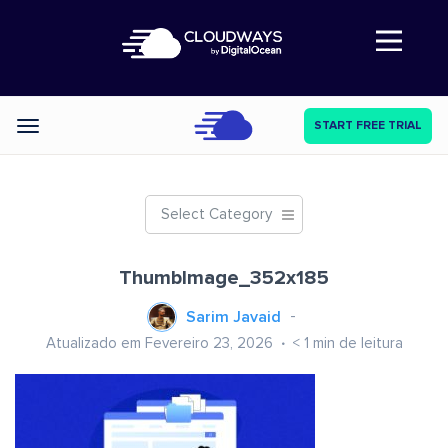
Abre a navegação
START FREE TRIAL
Categories
Select Category
ThumbImage_352x185
Sarim Javaid
Atualizado em Fevereiro 23, 2026
< 1
min de leitura