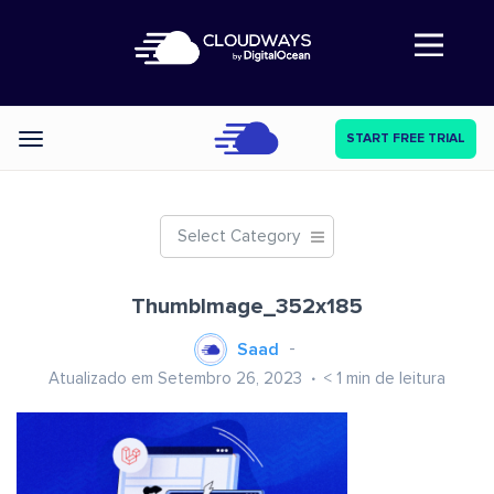
Abre a navegação
START FREE TRIAL
Categories
Select Category
ThumbImage_352x185
Saad
Atualizado em Setembro 26, 2023
< 1
min de leitura