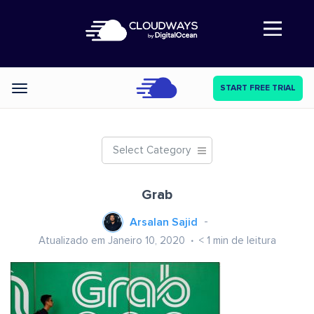
Abre a navegação
START FREE TRIAL
Categories
Select Category
Grab
Arsalan Sajid
Atualizado em Janeiro 10, 2020
< 1
min de leitura