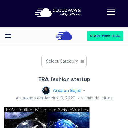
Abre a navegação
START FREE TRIAL
Categories
Select Category
ERA fashion startup
Arsalan Sajid
Atualizado em Janeiro 10, 2020
< 1
min de leitura