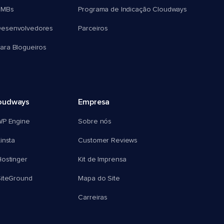
SMBs
Programa de Indicação Cloudways
esenvolvedores
Parceiros
ra Blogueiros
oudways
Empresa
WP Engine
Sobre nós
insta
Customer Reviews
ostinger
Kit de Imprensa
SiteGround
Mapa do Site
Carreiras