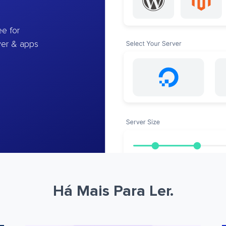
e for
ver & apps
Há Mais Para Ler.