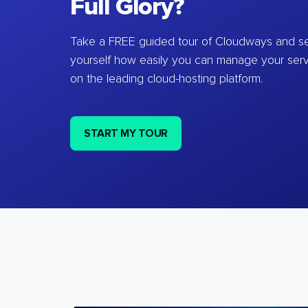
Full Glory?
Take a FREE guided tour of Cloudways and se
yourself how easily you can manage your ser
on the leading cloud-hosting platform.
START MY TOUR