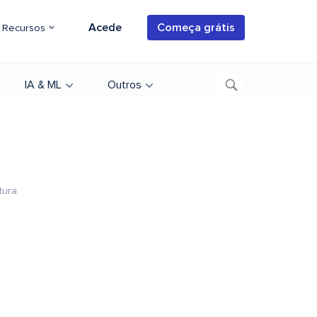
Acede
Começa grátis
Recursos
IA & ML
Outros
tura