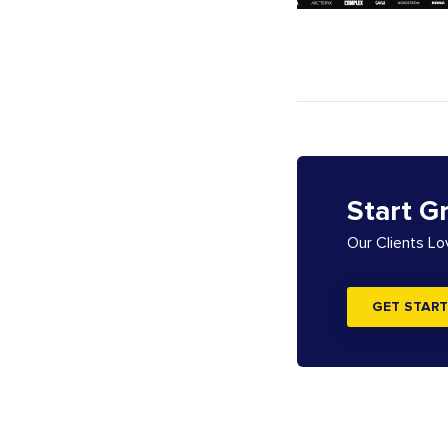
Start G
Our Clients L
GET START