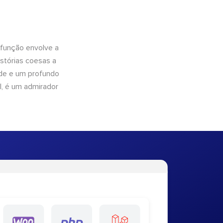
 função envolve a
istórias coesas a
dade e um profundo
l, é um admirador