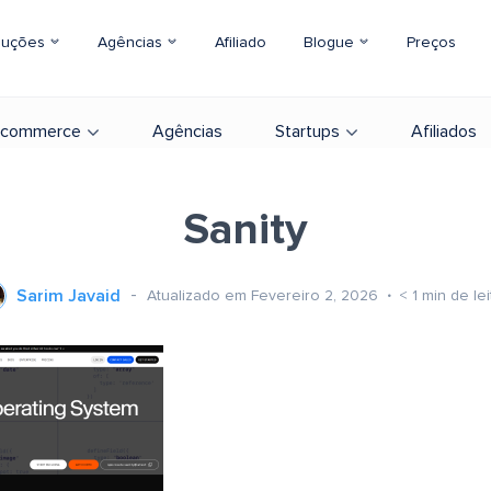
luções
Agências
Afiliado
Blogue
Preços
-commerce
Agências
Startups
Afiliados
Sanity
Sarim Javaid
Atualizado em Fevereiro 2, 2026
< 1
min de lei