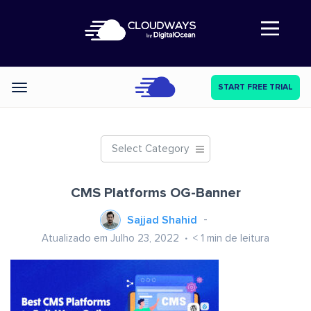
Abre a navegação
START FREE TRIAL
Categories
Select Category
CMS Platforms OG-Banner
Sajjad Shahid
Atualizado em Julho 23, 2022
< 1
min de leitura