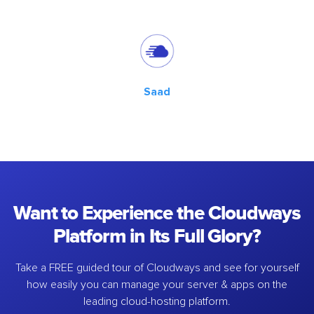
Saad
Want to Experience the Cloudways
Platform in Its Full Glory?
Take a FREE guided tour of Cloudways and see for yourself
how easily you can manage your server & apps on the
leading cloud-hosting platform.