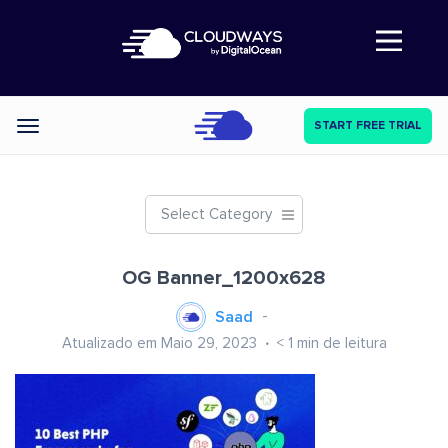
Abre a navegação
START FREE TRIAL
Categories
Select Category
OG Banner_1200x628
Saad
Atualizado em Maio 29, 2023
< 1
min de leitura