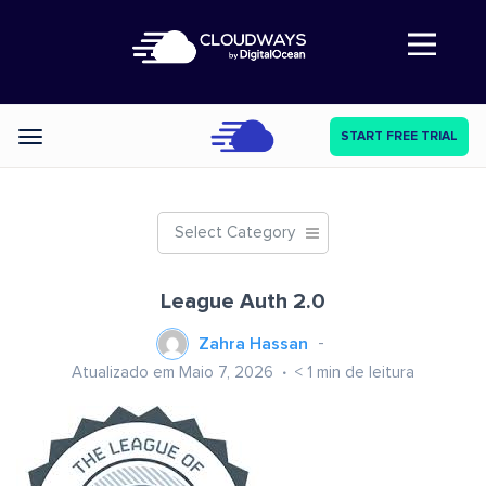
Abre a navegação
START FREE TRIAL
Categories
Select Category
League Auth 2.0
Zahra Hassan
Atualizado em Maio 7, 2026
< 1
min de leitura