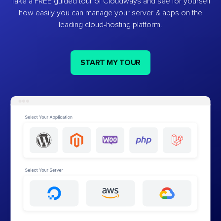
Take a FREE guided tour of Cloudways and see for yourself
how easily you can manage your server & apps on the
leading cloud-hosting platform.
START MY TOUR