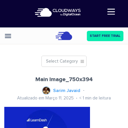
Abre a navegação
START FREE TRIAL
Categories
Select Category
Main Image_750x394
Sarim Javaid
Atualizado em Março 11, 2025
< 1
min de leitura