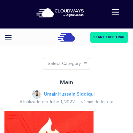
Abre a navegação
START FREE TRIAL
Categories
Select Category
Main
Umair Hussain Siddiqui
Atualizado em Julho 1, 2022
< 1
min de leitura