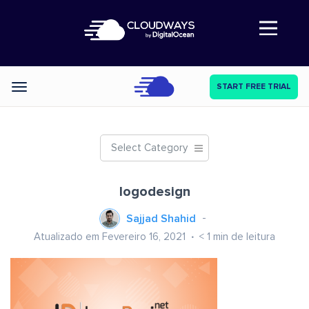
Abre a navegação
START FREE TRIAL
Categories
Select Category
logodesign
Sajjad Shahid
Atualizado em Fevereiro 16, 2021
< 1
min de leitura