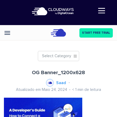
Abre a navegação
START FREE TRIAL
Categories
Select Category
OG Banner_1200x628
Saad
Atualizado em Maio 24, 2024
< 1
min de leitura