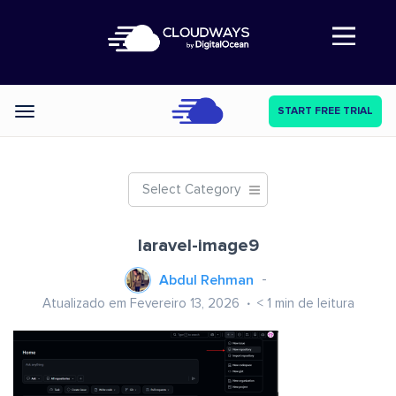
Abre a navegação
START FREE TRIAL
Categories
Select Category
laravel-image9
Abdul Rehman
Atualizado em Fevereiro 13, 2026
< 1
min de leitura