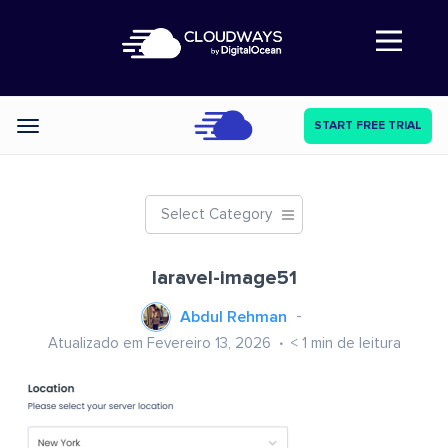
Abre a navegação
START FREE TRIAL
Categories
Select Category
laravel-image51
Abdul Rehman
Atualizado em Fevereiro 13, 2026
< 1
min de leitura