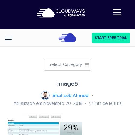
Abre a navegação
START FREE TRIAL
Categories
Select Category
image5
Shahzeb Ahmed
Atualizado em Novembro 20, 2018
< 1
min de leitura