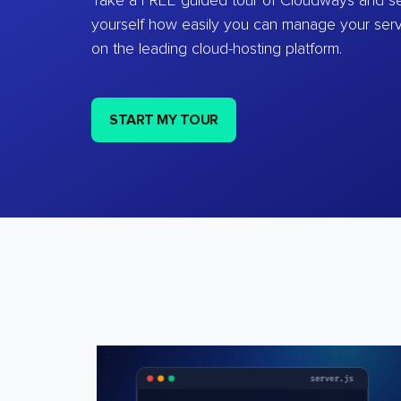
Take a FREE guided tour of Cloudways and se
yourself how easily you can manage your ser
on the leading cloud-hosting platform.
START MY TOUR