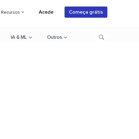
Acede
Começa grátis
Recursos
IA & ML
Outros