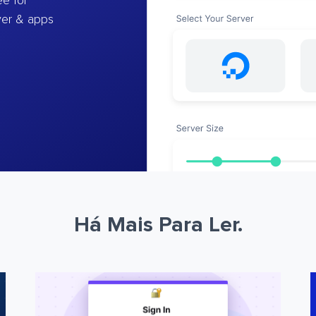
e for
ver & apps
Há Mais Para Ler.