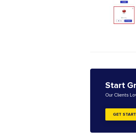
Start G
Our Clients L
GET START