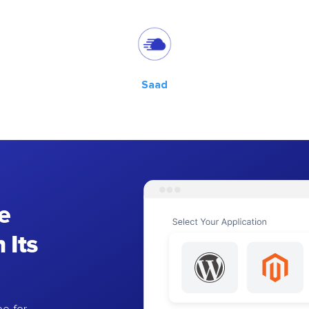
Saad
e
 Its