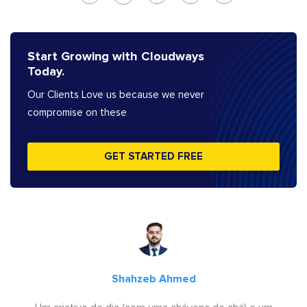
Start Growing with Cloudways
Today.
Our Clients Love us because we never
compromise on these
GET STARTED FREE
Shahzeb Ahmed