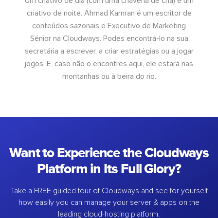
Um criativo de dia (com uma chávena de chá) e um
criativo de noite. Ahmad Kamran é um escritor de
conteúdos sazonais e Executivo de Marketing
Sénior na Cloudways. Podes encontrá-lo na sua
secretária a escrever, a criar estratégias ou a jogar
jogos. E, caso não o encontres aqui, ele estará nas
montanhas ou à beira do rio.
Want to Experience the Cloudways
Platform in Its Full Glory?
Take a FREE guided tour of Cloudways and see for yourself
how easily you can manage your server & apps on the
leading cloud-hosting platform.