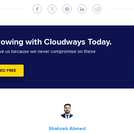
rowing with Cloudways Today.
ove us because we never compromise on these
ED FREE
Shahzeb Ahmed