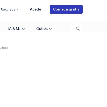
Acede
Começa grátis
Recursos
IA & ML
Outros
eitura