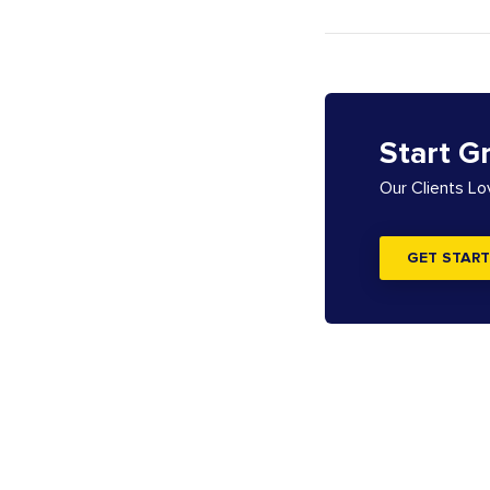
Start G
Our Clients L
GET START