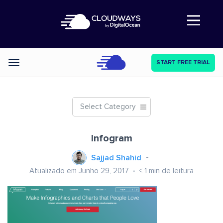
Abre a navegação
START FREE TRIAL
Categories
Select Category
Infogram
Sajjad Shahid
Atualizado em Junho 29, 2017
< 1
min de leitura