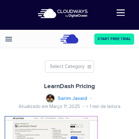
Abre a navegação
START FREE TRIAL
Categories
Select Category
LearnDash Pricing
Sarim Javaid
Atualizado em Março 11, 2025
< 1
min de leitura