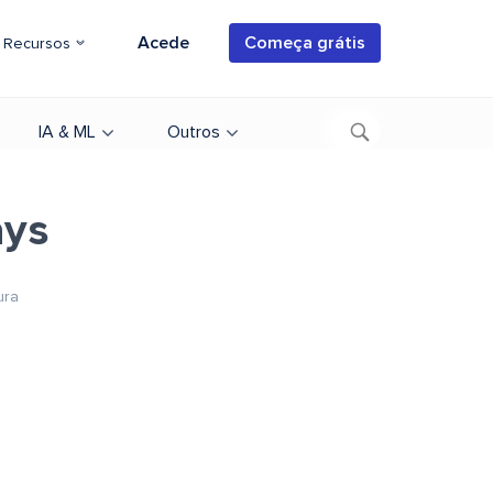
Acede
Começa grátis
Recursos
IA & ML
Outros
ays
ura