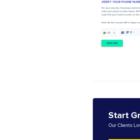
Start G
Our Clients L