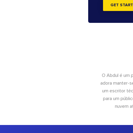
GET START
O Abdul é um pr
adora manter-se
um escritor té
para um públic
nuvem at