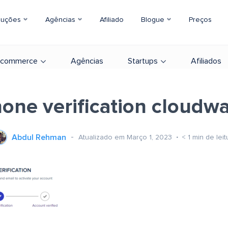
luções
Agências
Afiliado
Blogue
Preços
-commerce
Agências
Startups
Afiliados
one verification cloudw
Abdul Rehman
Atualizado em Março 1, 2023
< 1
min de leit