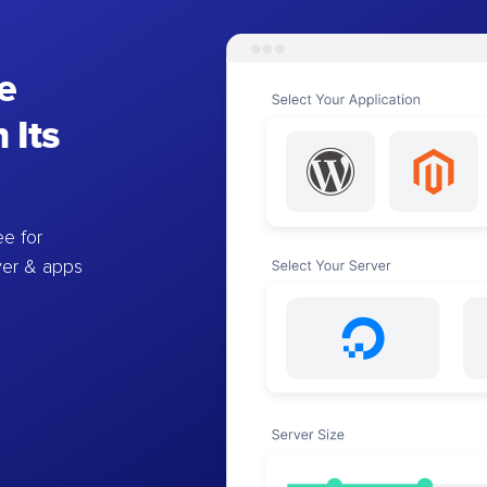
e
 Its
e for
ver & apps