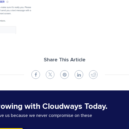
Share This Article
rowing with Cloudways Today.
ove us because we never compromise on these