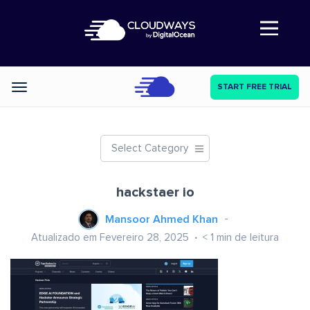
Abre a navegação
START FREE TRIAL
Categories
Select Category
hackstaer io
Mansoor Ahmed Khan
Atualizado em Fevereiro 28, 2025
< 1
min de leitura