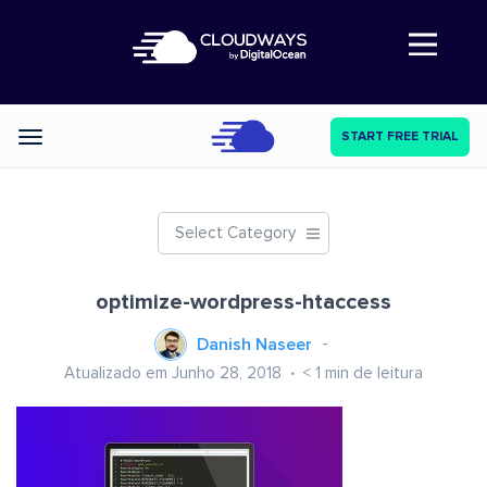
Abre a navegação
START FREE TRIAL
Categories
Select Category
optimize-wordpress-htaccess
Danish Naseer
Atualizado em Junho 28, 2018
< 1
min de leitura