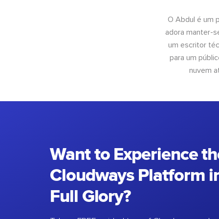
O Abdul é um pr
adora manter-se
um escritor té
para um públic
nuvem at
Want to Experience th
Cloudways Platform in
Full Glory?