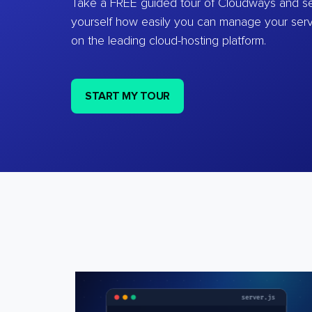
Take a FREE guided tour of Cloudways and se
yourself how easily you can manage your ser
on the leading cloud-hosting platform.
START MY TOUR