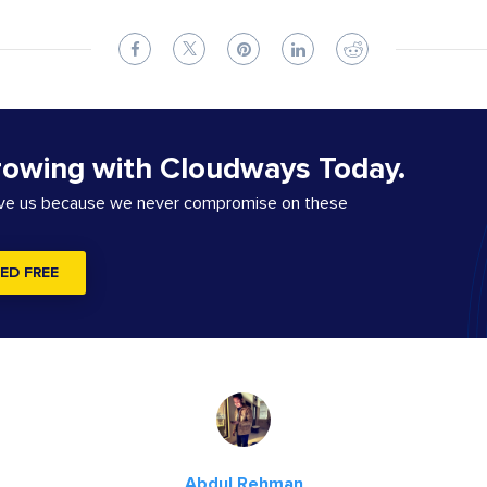
rowing with Cloudways Today.
ove us because we never compromise on these
ED FREE
Abdul Rehman