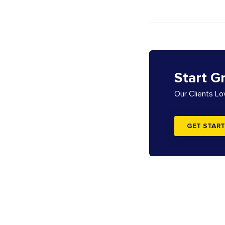
Start G
Our Clients L
GET START