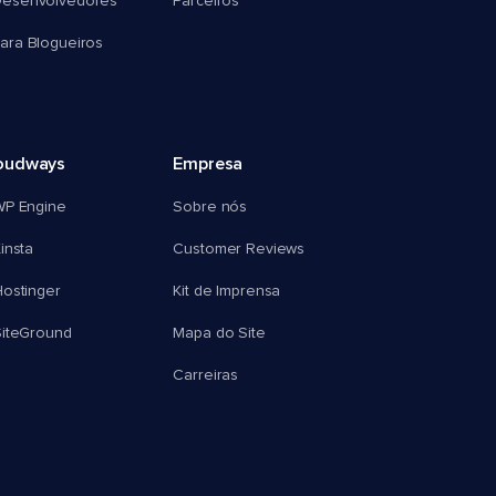
esenvolvedores
Parceiros
ra Blogueiros
oudways
Empresa
WP Engine
Sobre nós
insta
Customer Reviews
ostinger
Kit de Imprensa
SiteGround
Mapa do Site
Carreiras