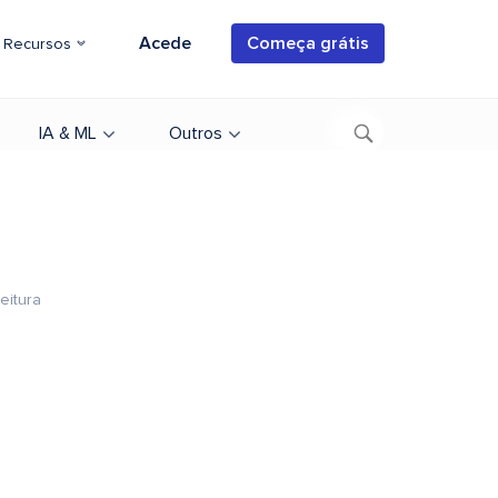
Acede
Começa grátis
Recursos
IA & ML
Outros
eitura