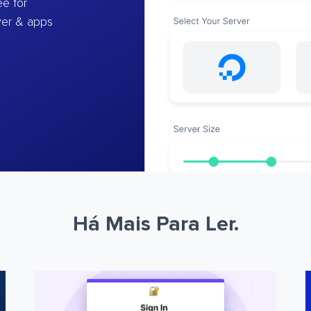
e for
ver & apps
Há Mais Para Ler.