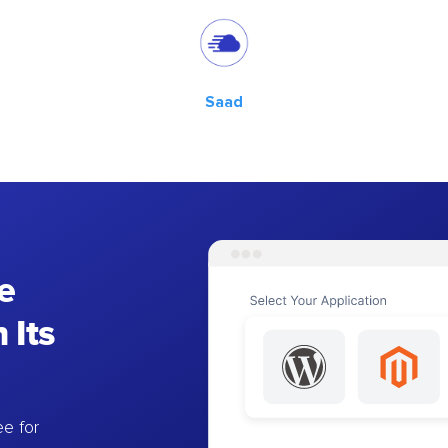
Saad
e
 Its
e for