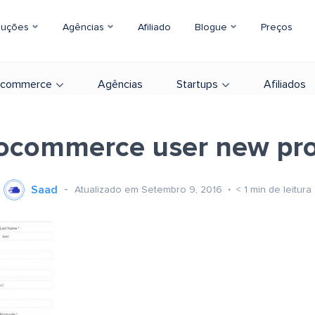
luções
Agências
Afiliado
Blogue
Preços
-commerce
Agências
Startups
Afiliados
commerce user new pro
Saad
Atualizado em Setembro 9, 2016
< 1
min de leitura