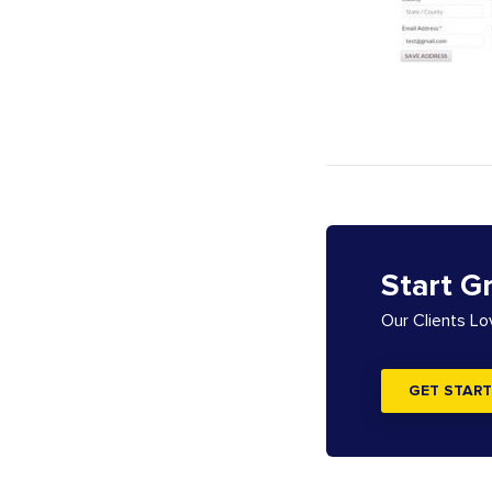
Start G
Our Clients L
GET START