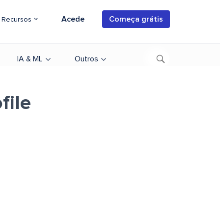
Acede
Começa grátis
Recursos
IA & ML
Outros
file