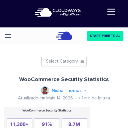
Abre a navegação
START FREE TRIAL
Categories
Select Category
WooCommerce Security Statistics
Nisha Thomas
Atualizado em Maio 14, 2026
< 1
min de leitura