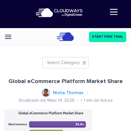
Abre a navegação
START FREE TRIAL
Categories
Select Category
Global eCommerce Platform Market Share
Nisha Thomas
Atualizado em Maio 14, 2026
< 1
min de leitura