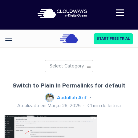
Abre a navegação
START FREE TRIAL
Categories
Select Category
Switch to Plain in Permalinks for default
Abdullah Arif
Atualizado em Março 26, 2025
< 1
min de leitura