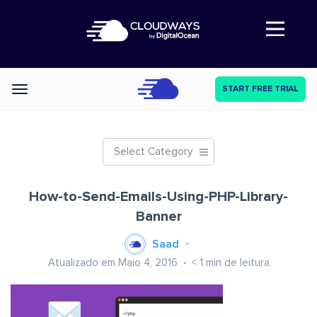
Abre a navegação
START FREE TRIAL
Categories
Select Category
How-to-Send-Emails-Using-PHP-Library-
Banner
Saad
Atualizado em Maio 4, 2016
< 1
min de leitura