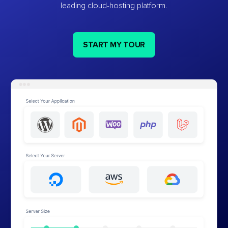
leading cloud-hosting platform.
START MY TOUR