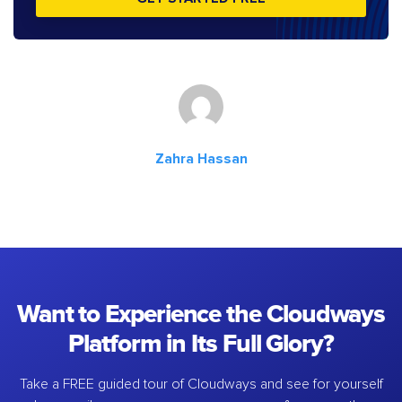
Zahra Hassan
Want to Experience the Cloudways
Platform in Its Full Glory?
Take a FREE guided tour of Cloudways and see for yourself