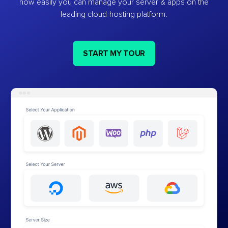
how easily you can manage your server & apps on the
leading cloud-hosting platform.
START MY TOUR