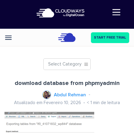
Abre a navegação
START FREE TRIAL
Categories
Select Category
download database from phpmyadmin
Abdul Rehman
Atualizado em Fevereiro 10, 2026
< 1
min de leitura