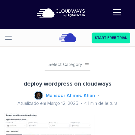
Abre a navegação
START FREE TRIAL
Categories
Select Category
deploy wordpress on cloudways
Mansoor Ahmed Khan
Atualizado em Março 12, 2025
< 1
min de leitura