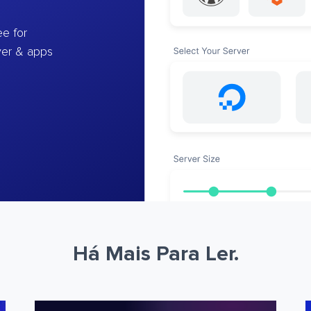
e for
ver & apps
Há Mais Para Ler.