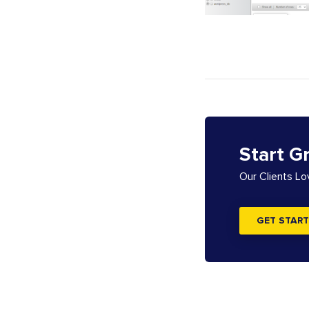
Start G
Our Clients L
GET START