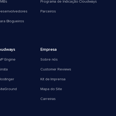
SMBs
Programa de Indicação Cloudways
esenvolvedores
Parceiros
ra Blogueiros
oudways
Empresa
WP Engine
Sobre nós
insta
Customer Reviews
ostinger
Kit de Imprensa
SiteGround
Mapa do Site
Carreiras