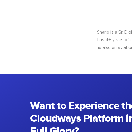
Shariq is a Sr. D
has 4+ years of e
is also an aviat
Want to Experience th
Cloudways Platform in
Full Glory?