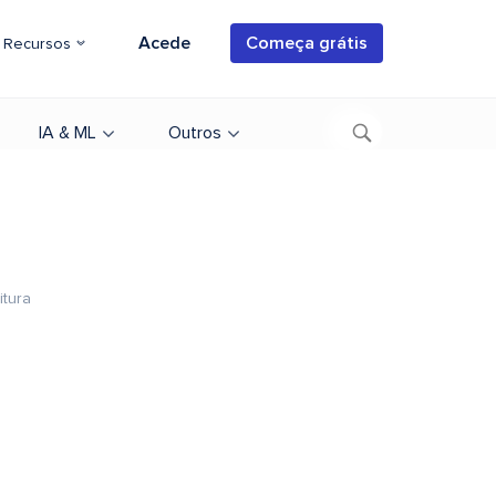
Acede
Começa grátis
Recursos
IA & ML
Outros
itura