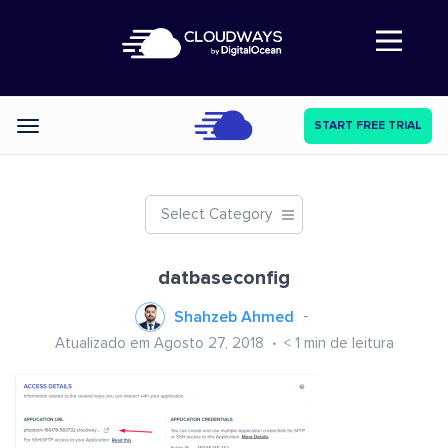
Abre a navegação
START FREE TRIAL
Categories
Select Category
datbaseconfig
Shahzeb Ahmed
Atualizado em Agosto 27, 2018
< 1
min de leitura