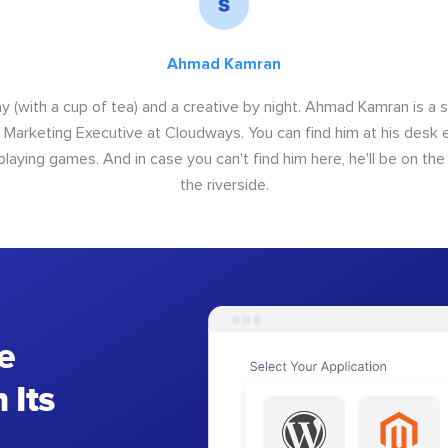
Ahmad Kamran
y (with a cup of tea) and a creative by night. Ahmad Kamran is a
r Marketing Executive at Cloudways. You can find him at his desk ei
 playing games. And in case you can't find him here, he'll be on th
the riverside.
e
 Its