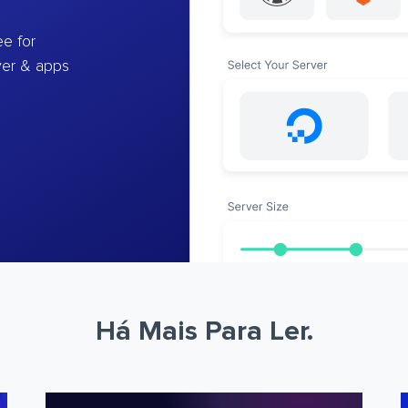
e for
ver & apps
Há Mais Para Ler.