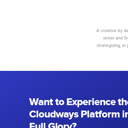
A creative by da
writer and S
strategizing, or
Want to Experience th
Cloudways Platform in
Full Glory?