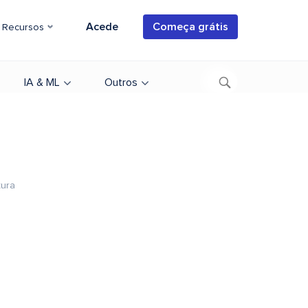
Acede
Começa grátis
Recursos
IA & ML
Outros
tura