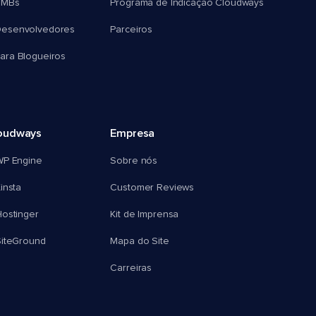
SMBs
Programa de Indicação Cloudways
esenvolvedores
Parceiros
ra Blogueiros
oudways
Empresa
WP Engine
Sobre nós
insta
Customer Reviews
ostinger
Kit de Imprensa
SiteGround
Mapa do Site
Carreiras