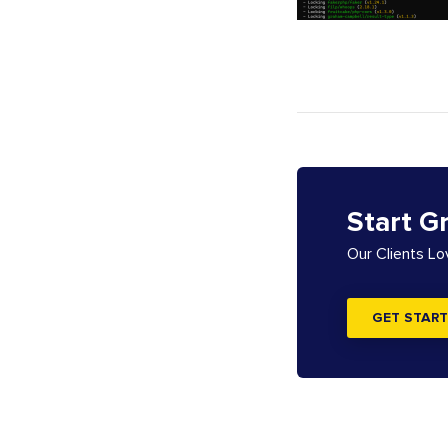
Start G
Our Clients L
GET START