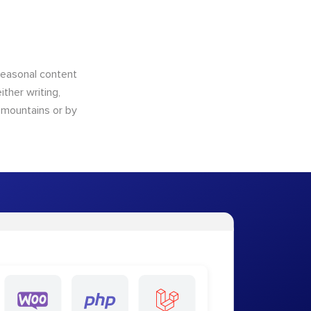
 seasonal content
ther writing,
e mountains or by