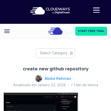
Abre a navegação
START FREE TRIAL
Categories
Select Category
create new github repository
Abdul Rehman
Atualizado em Janeiro 22, 2026
< 1
min de leitura