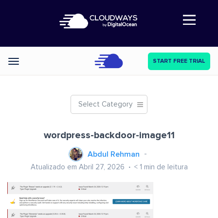
Abre a navegação
START FREE TRIAL
Categories
Select Category
wordpress-backdoor-image11
Abdul Rehman
Atualizado em Abril 27, 2026
< 1
min de leitura