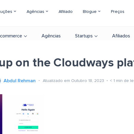
luções
Agências
Afiliado
Blogue
Preços
-commerce
Agências
Startups
Afiliados
up on the Cloudways pl
Abdul Rehman
Atualizado em Outubro 18, 2023
< 1
min de le