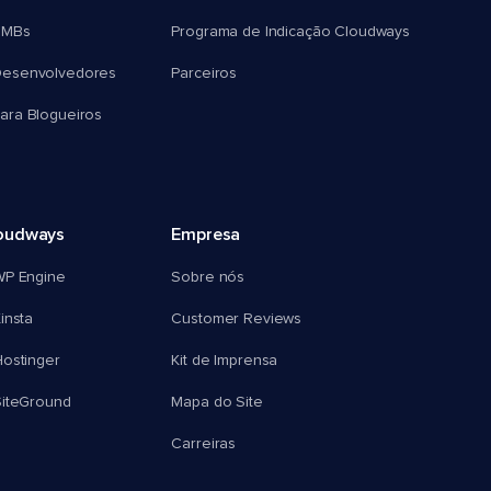
SMBs
Programa de Indicação Cloudways
esenvolvedores
Parceiros
ra Blogueiros
oudways
Empresa
WP Engine
Sobre nós
insta
Customer Reviews
ostinger
Kit de Imprensa
SiteGround
Mapa do Site
Carreiras