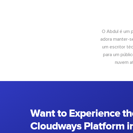
O Abdul é um pr
adora manter-se
um escritor té
para um públic
nuvem at
Want to Experience th
Cloudways Platform in