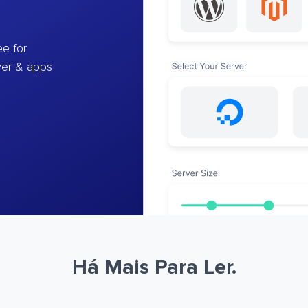
e for
ver & apps
Há Mais Para Ler.