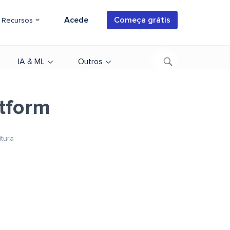
Acede
Começa grátis
Recursos
IA & ML
Outros
atform
itura