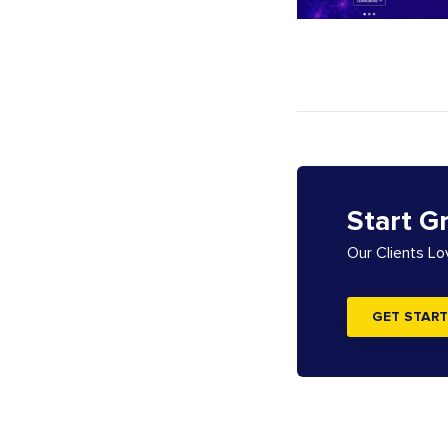
Start G
Our Clients L
GET START