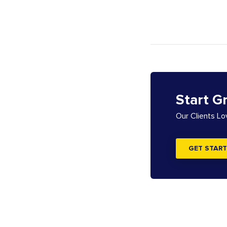
Start G
Our Clients L
GET START