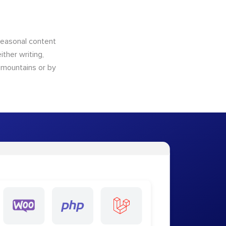
 seasonal content
ther writing,
e mountains or by