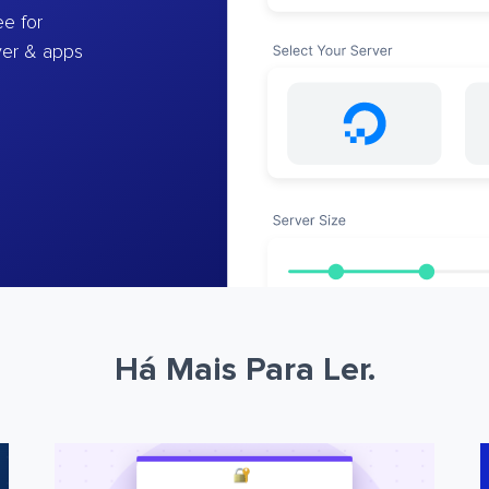
e for
ver & apps
Há Mais Para Ler.