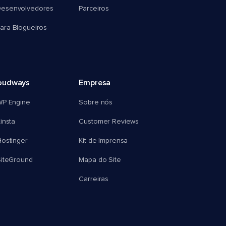
esenvolvedores
Parceiros
ra Blogueiros
oudways
Empresa
WP Engine
Sobre nós
insta
Customer Reviews
ostinger
Kit de Imprensa
SiteGround
Mapa do Site
Carreiras