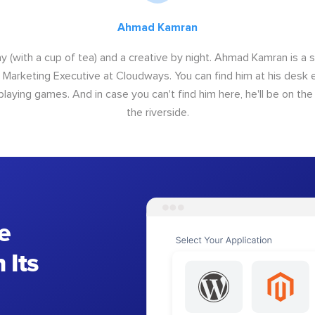
Ahmad Kamran
y (with a cup of tea) and a creative by night. Ahmad Kamran is a
r Marketing Executive at Cloudways. You can find him at his desk ei
 playing games. And in case you can't find him here, he'll be on th
the riverside.
e
 Its