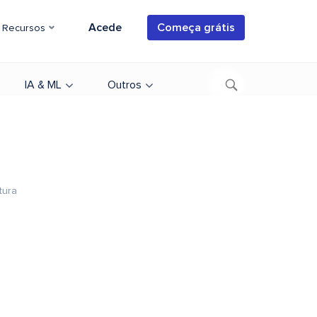
Acede
Começa grátis
Recursos
IA & ML
Outros
tura