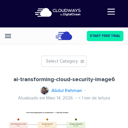
Abre a navegação
START FREE TRIAL
Categories
Select Category
ai-transforming-cloud-security-image6
Abdul Rehman
Atualizado em Maio 14, 2026
< 1
min de leitura