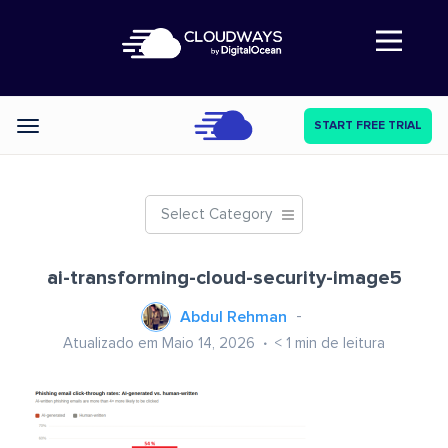
Abre a navegação
START FREE TRIAL
Categories
Select Category
ai-transforming-cloud-security-image5
Abdul Rehman
Atualizado em Maio 14, 2026
< 1
min de leitura