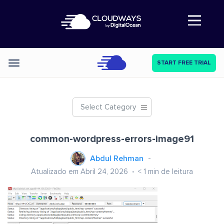
Abre a navegação
START FREE TRIAL
Categories
Select Category
common-wordpress-errors-image91
Abdul Rehman
Atualizado em Abril 24, 2026
< 1
min de leitura