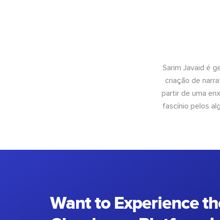
Sarim Javaid é g
criação de narra
partir de uma enx
fascínio pelos a
Want to Experience th