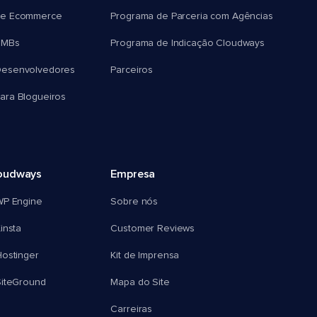
e Ecommerce
Programa de Parceria com Agências
SMBs
Programa de Indicação Cloudways
esenvolvedores
Parceiros
ra Blogueiros
oudways
Empresa
WP Engine
Sobre nós
insta
Customer Reviews
ostinger
Kit de Imprensa
SiteGround
Mapa do Site
Carreiras