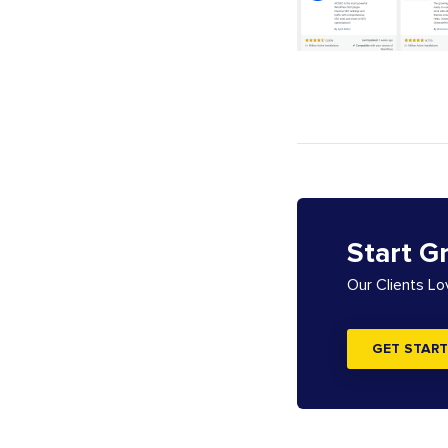
Start G
Our Clients L
GET START