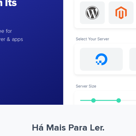
 Its
e for
ver & apps
Há Mais Para Ler.