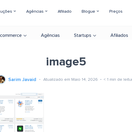
luções
Agências
Afiliado
Blogue
Preços
-commerce
Agências
Startups
Afiliados
image5
Sarim Javaid
Atualizado em Maio 14, 2026
< 1
min de leitu