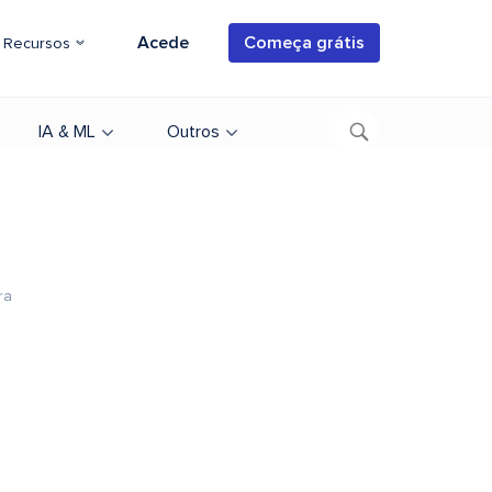
Acede
Começa grátis
Recursos
IA & ML
Outros
ra