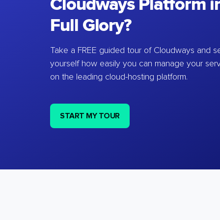
Cloudways Platform in
Full Glory?
Take a FREE guided tour of Cloudways and se
yourself how easily you can manage your ser
on the leading cloud-hosting platform.
START MY TOUR