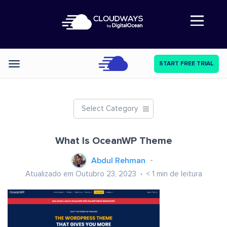
Abre a navegação
START FREE TRIAL
Categories
Select Category
What Is OceanWP Theme
Abdul Rehman
Atualizado em Outubro 23, 2023
< 1
min de leitura