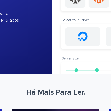
e for
ver & apps
Há Mais Para Ler.