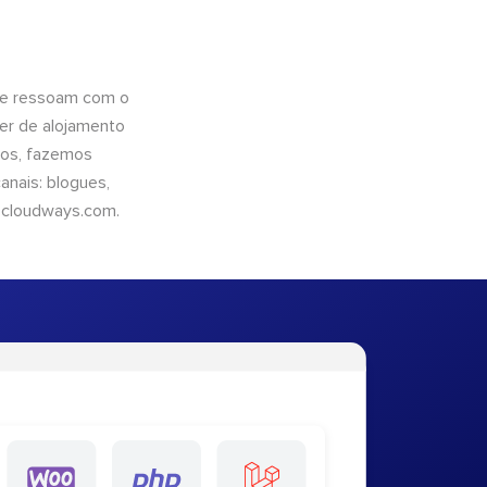
que ressoam com o
er de alojamento
ntos, fazemos
nais: blogues,
cloudways.com
.