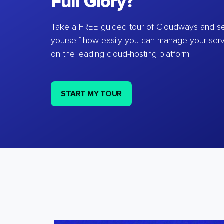
Full Glory?
Take a FREE guided tour of Cloudways and se
yourself how easily you can manage your ser
on the leading cloud-hosting platform.
START MY TOUR