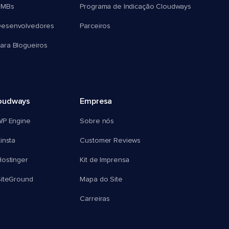
SMBs
Programa de Indicação Cloudways
esenvolvedores
Parceiros
ra Blogueiros
oudways
Empresa
WP Engine
Sobre nós
insta
Customer Reviews
ostinger
Kit de Imprensa
SiteGround
Mapa do Site
Carreiras