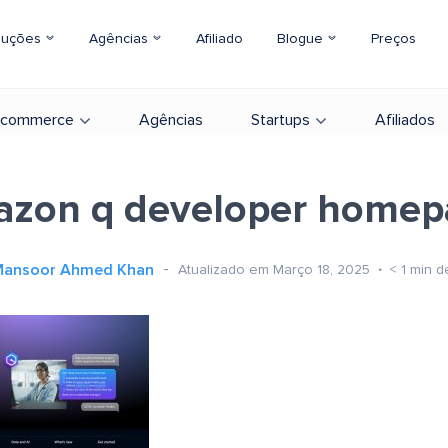
luções
Agências
Afiliado
Blogue
Preços
-commerce
Agências
Startups
Afiliados
azon q developer homep
ansoor Ahmed Khan
Atualizado em Março 18, 2025
< 1
min de