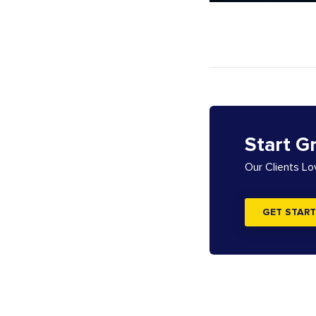
Start G
Our Clients L
GET START