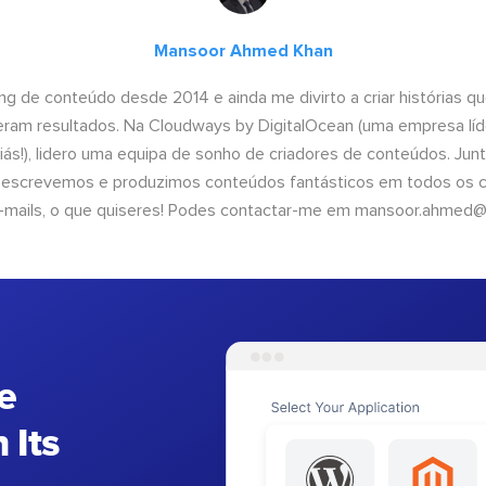
Mansoor Ahmed Khan
ng de conteúdo desde 2014 e ainda me divirto a criar histórias 
geram resultados. Na Cloudways by DigitalOcean (uma empresa líd
iás!), lidero uma equipa de sonho de criadores de conteúdos. Ju
, escrevemos e produzimos conteúdos fantásticos em todos os ca
e-mails, o que quiseres! Podes contactar-me em
mansoor.ahmed@
e
 Its