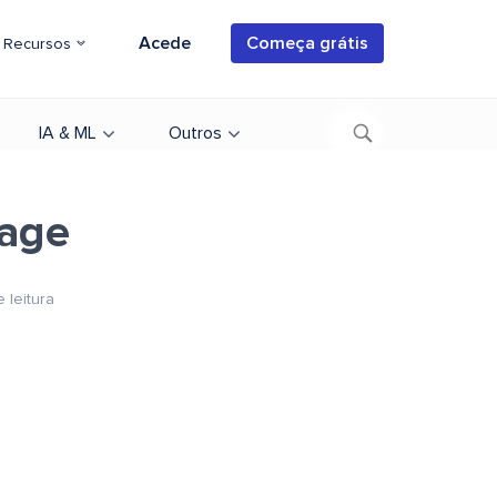
Acede
Começa grátis
Recursos
IA & ML
Outros
age
 leitura